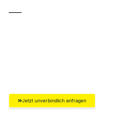
Sparen Sie bis zu 100€ bei Anfrage
Abwicklung innerhalb von 24 Stunden
Versichert bis zu 7.500€
Ggf. komplette Zollabwicklung inklusive
Umfassender Kundensupport aus
Pforzheim
Jetzt unverbindlich anfragen