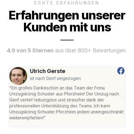
ECHTE ERFAHRUNGEN
Erfahrungen unserer
Kunden mit uns
4.9 von 5 Sternen
aus über 800+ Bewertungen.
Ulrich Gerste
ist nach Genf umgezogen
"Ein großes Dankeschön an das Team der Firma
"Die
Umzugskönig Schuster aus Pforzheim! Der Umzug nach
war
Genf verlief reibungslos und stressfrei dank der
Das 
professionellen Unterstützung des Teams. Ich kann
habe
Umzugskönig Schuster Pforzheim jedem uneingeschränkt
an m
weiterempfehlen!"
groß