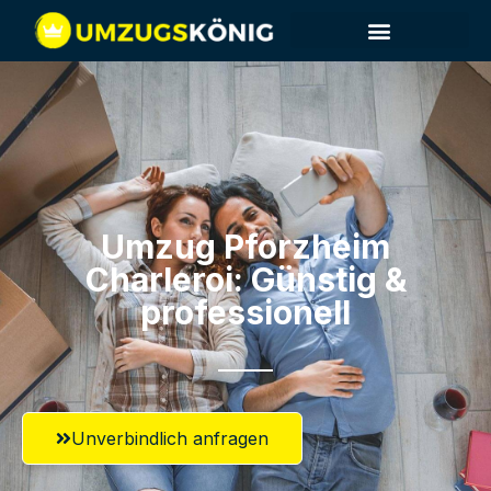
Umzug Pforzheim​
Charleroi: Günstig &
professionell​
Unverbindlich anfragen