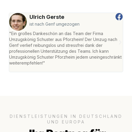
Ulrich Gerste
ist nach Genf umgezogen
"Ein großes Dankeschön an das Team der Firma
"Die
Umzugskönig Schuster aus Pforzheim! Der Umzug nach
war
Genf verlief reibungslos und stressfrei dank der
Das 
professionellen Unterstützung des Teams. Ich kann
habe
Umzugskönig Schuster Pforzheim jedem uneingeschränkt
an m
weiterempfehlen!"
groß
DIENSTLEISTUNGEN IN DEUTSCHLAND
UND EUROPA