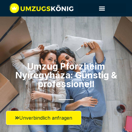
Umzug Pforzheim​
Nyíregyháza: Günstig &
professionell​
Unverbindlich anfragen