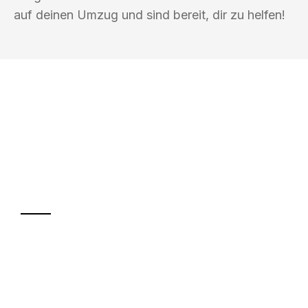
auf deinen Umzug und sind bereit, dir zu helfen!
UMZUGSKÖNIG SCHUSTER PFORZHEIM
Ihr Umzug oder
Transport
Sparen Sie bis zu 100€ bei Anfrage
Abwicklung innerhalb von 24 Stunden
Versichert bis zu 7.500€