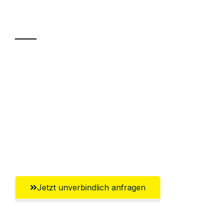
Transport
Sparen Sie bis zu 100€ bei Anfrage
Abwicklung innerhalb von 24 Stunden
Versichert bis zu 7.500€
Ggf. komplette Zollabwicklung inklusive
Umfassender Kundensupport aus
Pforzheim
Jetzt unverbindlich anfragen