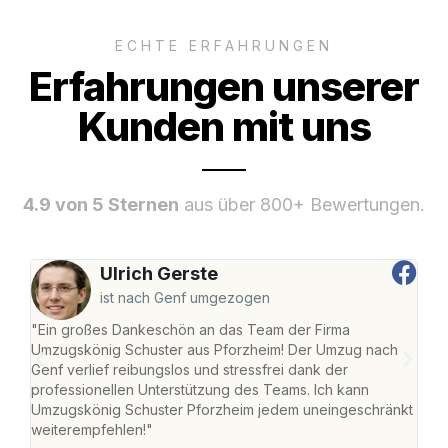
ECHTE ERFAHRUNGEN
Erfahrungen unserer
Kunden mit uns
4.9 von 5 Sternen
aus über 800+ Bewertungen.
Ulrich Gerste
ist nach Genf umgezogen
"Ein großes Dankeschön an das Team der Firma
"Die
Umzugskönig Schuster aus Pforzheim! Der Umzug nach
war
Genf verlief reibungslos und stressfrei dank der
Das 
professionellen Unterstützung des Teams. Ich kann
habe
Umzugskönig Schuster Pforzheim jedem uneingeschränkt
an m
weiterempfehlen!"
groß