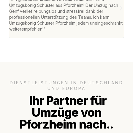
Umzugskönig Schuster aus Pforzheim! Der Umzug nach
war
Genf verlief reibungslos und stressfrei dank der
Das 
professionellen Unterstützung des Teams. Ich kann
habe
Umzugskönig Schuster Pforzheim jedem uneingeschränkt
an m
weiterempfehlen!"
groß
DIENSTLEISTUNGEN IN DEUTSCHLAND
UND EUROPA
Ihr Partner für
Umzüge von
Pforzheim nach..